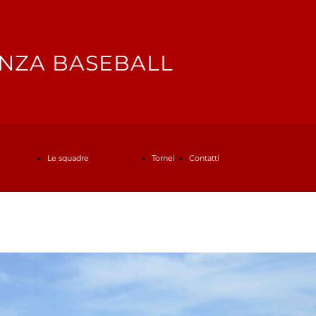
NZA BASEBALL
Le squadre
Tornei
Contatti
Serie B
Contattaci
Under 18
Iscrizioni Scuola di