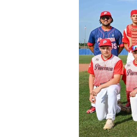
Storia
Storico
allenatori
I nostri