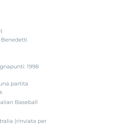
91
e Benedetti
egnapunti: 1998
una partita
a.
talian Baseball
ralia (rinviata per