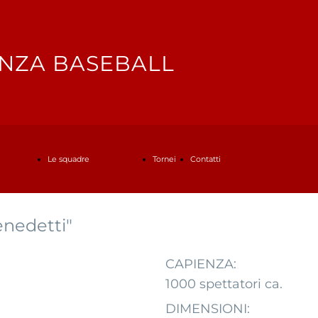
NZA BASEBALL
Le squadre
Tornei
Contatti
enedetti"
Serie B
Contattaci
CAPIENZA:
1000 spettatori ca.
Under 18
Iscrizioni Scuola di
DIMENSIONI: