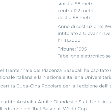
sinistra 98 metri
centro 122 metri
Under 15
Baseball
destra 98 metri
Anno di costruzione: 19
intitolato a Giovanni D
l'11.11.2000
Under 14
Tribuna: 1995
Tabellone elettronico s
Under 12
del Trentennale del Piacenza Baseball ha ospitato 
ionale Italiana e la Nazionale Italiana Universitari
 partita Cuba-Cina Popolare per la I edizione dell'I
Minibaseball
partite Australia-Antille Olandesi e Stati Uniti-Aust
II edizione dell'Ibaf Baseball World Cup.