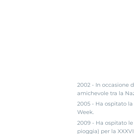
Storia
Storico
allenatori
2002 - In occasione 
amichevole tra la Naz
2005 - Ha ospitato la
I nostri
Week.
2009 - Ha ospitato le 
pioggia) per la XXXVI