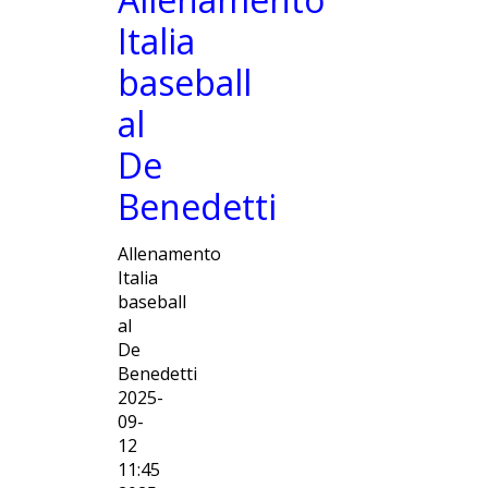
Stadio
Under 18
Italia
Storia
Under 15
baseball
al
Storico
Under 14
De
allenatori
Under 12
Benedetti
I nostri
Minibaseball
Allenamento
Italia
Presidenti
baseball
al
I titoli
De
Benedetti
vinti
2025-
09-
Presenze
12
11:45